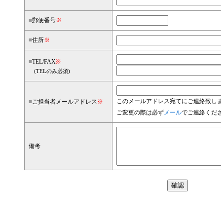
■
郵便番号
※
■
住所
※
■
TEL/FAX
※
(TELのみ必須)
このメールアドレス宛てにご連絡致し
■
ご担当者メールアドレス
※
ご変更の際は必ず
メール
でご連絡くだ
備考